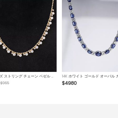
半円ビーズ ストリング チェーン ベゼル セット DEF モアサナイト ダイヤモンド 14K ゴールド ネックレス
$
4980
$
965